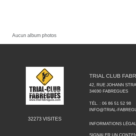
Aucun album photos
TRIAL CLUB FAB
42, RUE JOHANN STR
34690
FABREGUES
TÉL. :
06 86 51 52 98
INFO@TRIAL-FABREG
32273
VISITES
INFORMATIONS LÉGA
SIGNALER UN CONTEN