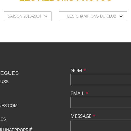
NOM
*
REGUES
AUSS
EMAIL
*
UES.COM
MESSAGE
*
LES
U INAPPROPRIÉ